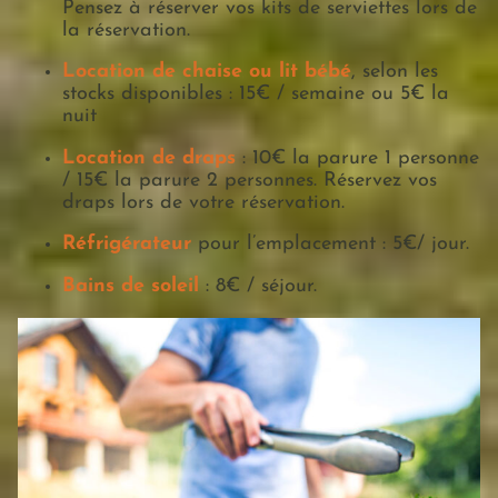
Pensez à réserver vos kits de serviettes lors de
la réservation.
Location de chaise ou lit bébé
, selon les
stocks disponibles : 15€ / semaine ou 5€ la
nuit
Location de draps
: 10€ la parure 1 personne
/ 15€ la parure 2 personnes. Réservez vos
draps lors de votre réservation.
Réfrigérateur
pour l’emplacement : 5€/ jour.
Bains de soleil
: 8€ / séjour.