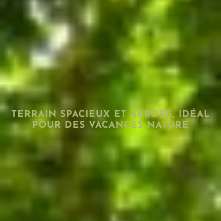
TERRAIN SPACIEUX ET ARBORÉ, IDÉAL
POUR DES VACANCES NATURE
Le camping Les Nauves dispose d’un espace idéal
pour des vacances en pleine nature. C’est une zone
spacieuse et boisée
, avec 100 emplacements sur 5
hectares, dont 47 sont disponibles à
la location
.