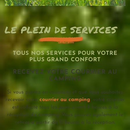
LE PLEIN DE SERVICES
TOUS NOS SERVICES POUR VOTRE
PLUS GRAND CONFORT
RECEVEZ VOTRE COURRIER AU
CAMPING
Si vous partez en vacances et que vous souhaitez
recevoir votre
courrier au camping
, votre courrier
est collecté tous les jours avant 9 heures à la
réception du camping. Vous pouvez également le
retirer à partir de 11 heures à la réception.