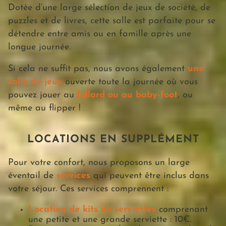
Dotée d’une large sélection de jeux de société, de
puzzles et de livres, cette salle est parfaite pour se
détendre entre amis ou en famille après une
longue journée.
Si cela ne suffit pas, nous avons également
une
salle de jeux
ouverte toute la journée où vous
pouvez jouer au
billard ou au baby-foot
, ou
même au flipper !
LOCATIONS EN SUPPLÉMENT
Pour votre confort, nous proposons un large
éventail de
services
qui peuvent être inclus dans
votre séjour. Ces services comprennent :
Location de kits de serviettes
comprenant
une petite et une grande serviette : 10€.