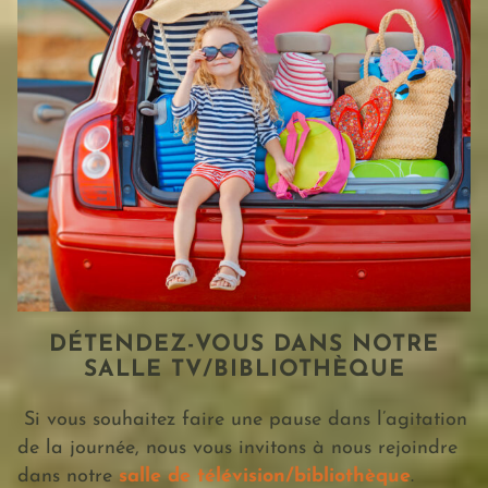
DÉTENDEZ-VOUS DANS NOTRE
SALLE TV/BIBLIOTHÈQUE
Si vous souhaitez faire une pause dans l’agitation
de la journée, nous vous invitons à nous rejoindre
dans notre
salle de télévision/bibliothèque
.