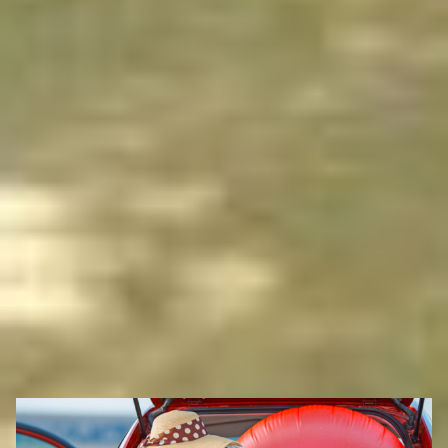
BARBECUE EN PRÊT
Pour vos soirées grillades en soirées d’été, nous
vous proposons un
barbecue
en prêt à la
réception du camping.