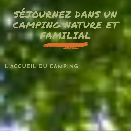
SÉJOURNEZ DANS UN
CAMPING NATURE ET
FAMILIAL
L’ACCUEIL DU CAMPING
La réception du
camping Les Nauves
est ouverte
en haute saison du lundi au vendredi et le
dimanche de 8h30 à 12h et de 16h à 18h30. Le
samedi, elle est ouverte de 8h30 à 12h30 et de
14h30 à 19h.
En basse saison (avril, mai, juin et septembre), la
réception est ouverte de
8h30 à 12h et de 16h à