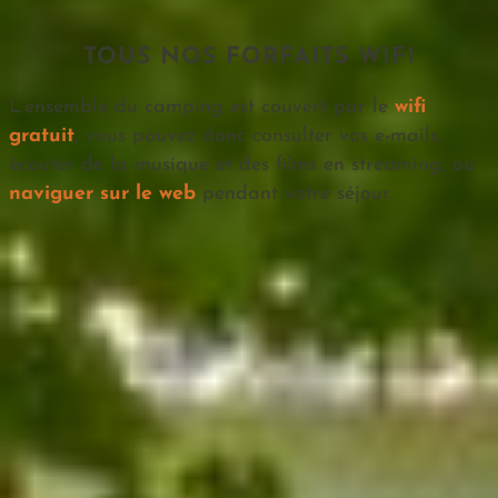
TOUS NOS FORFAITS WIFI
L’ensemble du camping est couvert par le
wifi
gratuit
, vous pouvez donc consulter vos e-mails,
écouter de la musique et des films en streaming, ou
naviguer sur le web
pendant votre séjour.