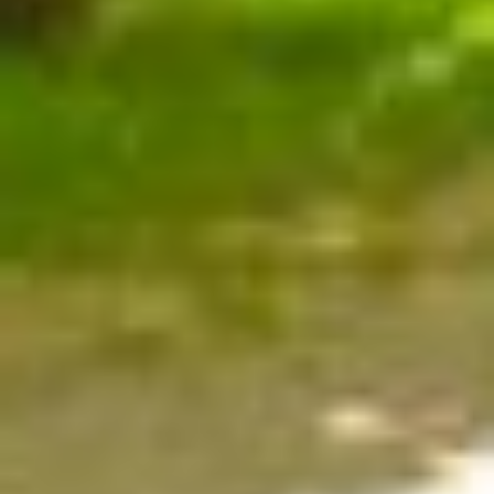
LAVERIE DANS L’ENCEINTE DU
CAMPING
Afin de vous assurer d’avoir des vêtements de
rechange propres et frais dans votre sac, nous
vous proposons
une laverie
au camping. Le tarif
est de 5 € par jeton avec des tablettes de lavage.