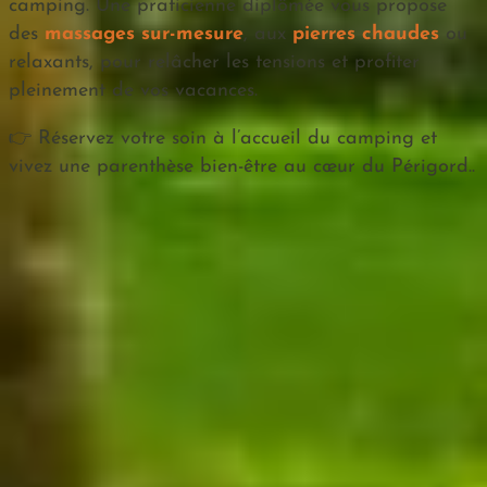
camping. Une praticienne diplômée vous propose
des
massages sur-mesure
, aux
pierres chaudes
ou
relaxants, pour relâcher les tensions et profiter
pleinement de vos vacances.
👉 Réservez votre soin à l’accueil du camping et
vivez une parenthèse bien-être au cœur du Périgord..