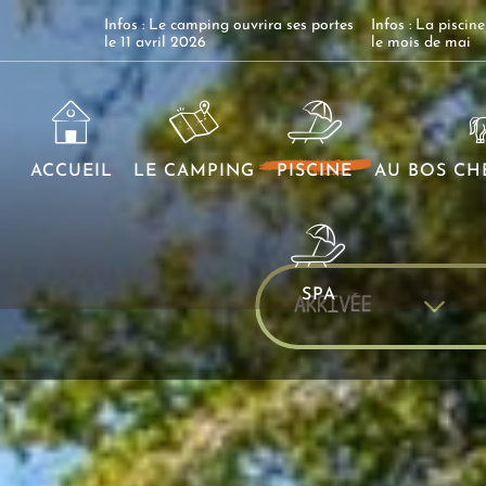
Infos : Le camping ouvrira ses portes
Infos : La piscin
le 11 avril 2026
le mois de mai
ACCUEIL
LE CAMPING
PISCINE
AU BOS CH
SPA
CAM