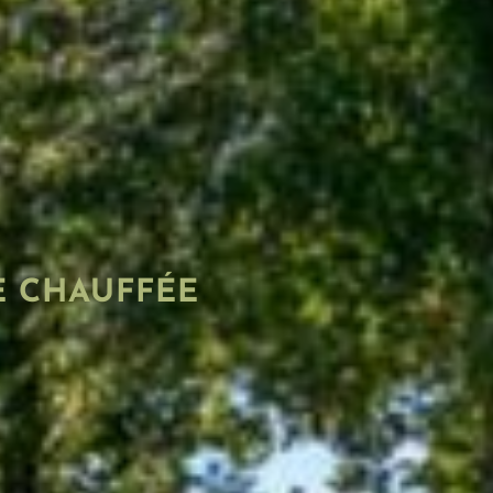
E CHAUFFÉE
e
piscine en plein air et
rveillance, elle est
journées d’été. Tous les
 d’un adulte.