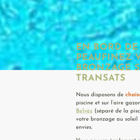
EN BORD DE 
PEAUFINEZ 
BRONZAGE S
TRANSATS
Nous disposons de
chais
piscine et sur l’aire gaz
Belvès
(séparé de la pisc
votre bronzage au soleil 
envies.