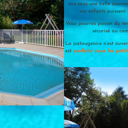
eux sous une belle journé
vos enfants puissent
Vous pourrez passer du te
sécurisé au c
La pataugeoire n’est ouvert
est
parfaite pour les petit