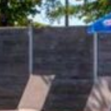
La piscine chauffée est un
journée de randonnée, de vé
veulent
se rafraîchir aprè
En haute saison, participe
gratuitement
pour entreten
n’y a pas de jeux d’eau ou 
idéal pour se détendre !