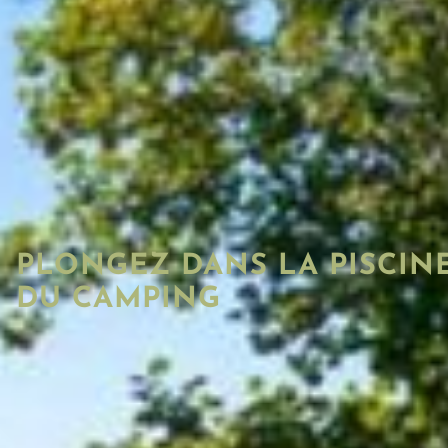
PLONGEZ DANS LA PISCIN
DU CAMPING
Au
camping Les Nauves
, vous pouvez profiter d’un
chauffée
. Ouverte toute la saison de 9h à 20h sans su
parfaite pour un plongeon relaxant lors des chaudes 
enfants de moins de 12 ans doivent être accompagnés