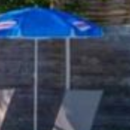
 excellent moyen de se détendre après une longue
lo ou de visites. Elle est parfaite pour tous ceux qui
s une longue journée
de plaisir au soleil.
z à nos
activités aquatiques qui sont proposés
ir votre forme, de 10h30 à 11h30, sauf le week-end. Il
de toboggans dans cette piscine, c’est donc l’endroit