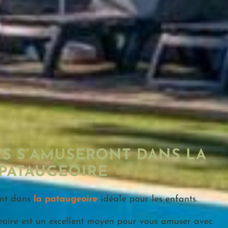
S S’AMUSERONT DANS LA
PATAUGEOIRE
ont dans
la pataugeoire
idéale pour les enfants.
ire est un excellent moyen pour vous amuser avec