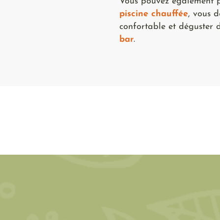
Vous pouvez également p
piscine chauffée
, vous 
confortable et déguster 
bar
.