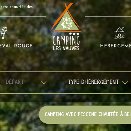
e sera chauffée dès
EVAL ROUGE
HEBERGEM
PING LES NAUVES
CAMPING AVEC PISCINE CHAUFFÉE À BE