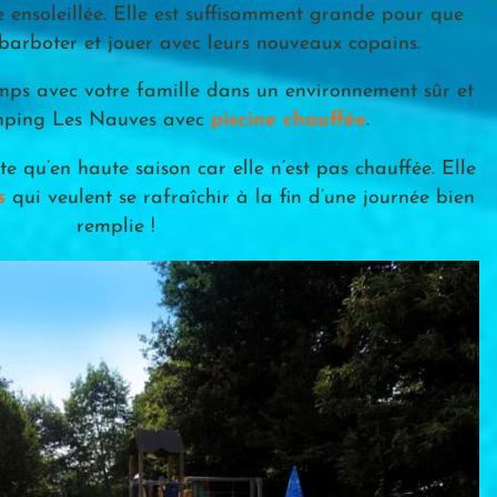
e ensoleillée. Elle est suffisamment grande pour que
 barboter et jouer avec leurs nouveaux copains.
mps avec votre famille dans un environnement sûr et
amping Les Nauves avec
piscine chauffée
.
e qu’en haute saison car elle n’est pas chauffée. Elle
s
qui veulent se rafraîchir à la fin d’une journée bien
remplie !